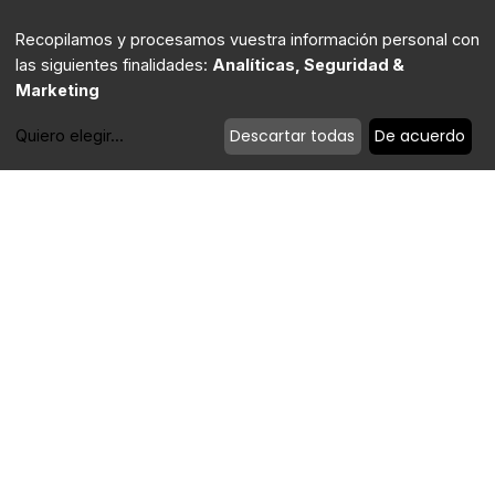
Contacta
Recopilamos y procesamos vuestra información personal con
las siguientes finalidades:
Analíticas, Seguridad &
Marketing
Descartar todas
De acuerdo
Quiero elegir
...
Modificar cookies
Política de privacidad
|
Política de cookies
|
Aviso Legal
Powered by Timtul
| Copyright 2022