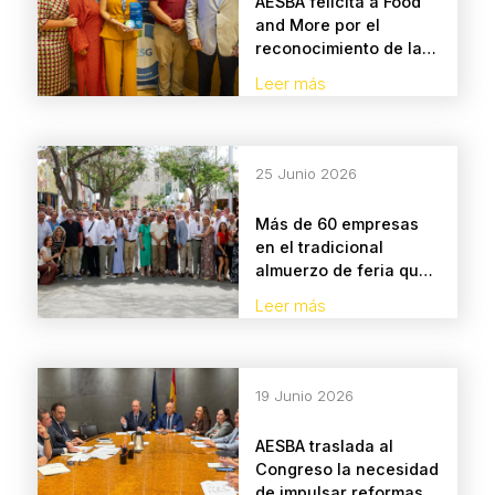
AESBA felicita a Food
and More por el
reconocimiento de la
CEC
Leer más
25 Junio 2026
Más de 60 empresas
en el tradicional
almuerzo de feria que
celebra AESBA.
Leer más
19 Junio 2026
AESBA traslada al
Congreso la necesidad
de impulsar reformas