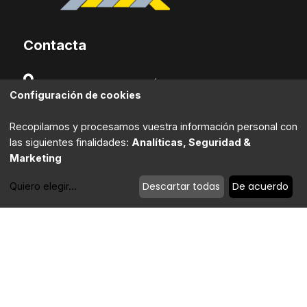
Contacta
Edificio de Servicios del Área de "El Fresno", Oficina
Configuración de cookies
B-215, 2ª Planta. 11370. Los Barrios (Cádiz).
(+34) 956 631 586
Recopilamos y procesamos vuestra información personal con
las siguientes finalidades:
Analíticas, Seguridad &
secretaria@aesba.com
Marketing
Descartar todas
De acuerdo
Quiero elegir
...
Modificar cookies
Política de privacidad
|
Política de cookies
|
Aviso Legal
Powered by Timtul
| Copyright 2022