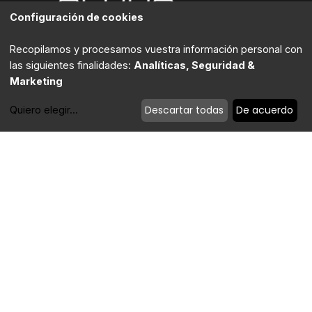
Configuración de cookies
Recopilamos y procesamos vuestra información personal con
las siguientes finalidades:
Analíticas, Seguridad &
Marketing
Descartar todas
De acuerdo
Quiero elegir
...
Modificar cookies
Contacta
Política de privacidad
|
Política de cookies
|